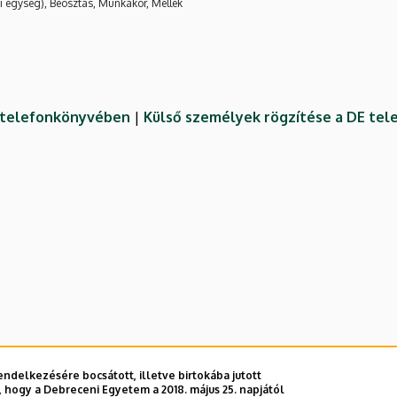
i egység), Beosztás, Munkakör, Mellék
E telefonkönyvében
|
Külső személyek rögzítése a DE te
ndelkezésére bocsátott, illetve birtokába jutott
 hogy a Debreceni Egyetem a 2018. május 25. napjától