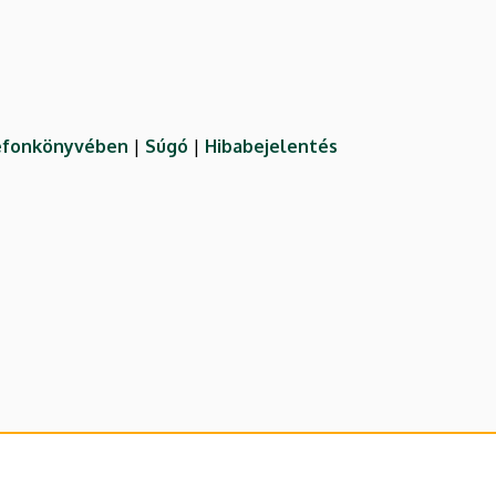
lefonkönyvében
|
Súgó
|
Hibabejelentés