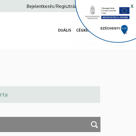
x
Anonim
Bejelentkezés/Regisztráció
Felhasználói
fiók
DUÁLIS
CÉGKERESŐ
menüje
Fő
navigáció