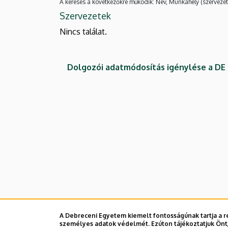
A keresés a következőkre működik: Név, Munkahely (szervezet
Szervezetek
Nincs találat.
Dolgozói adatmódosítás igénylése a D
A Debreceni Egyetem kiemelt fontosságúnak tartja a re
személyes adatok védelmét. Ezúton tájékoztatjuk Önt,