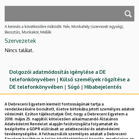
A keresés a következőkre működik: Név, Munkahely (szervezeti egység),
Beosztás, Munkakör, Mellék
Szervezetek
Nincs találat.
Dolgozói adatmódosítás igénylése a DE
telefonkönyvében
|
Külső személyek rögzítése a
DE telefonkönyvében
|
Súgó
|
Hibabejelentés
A Debreceni Egyetem kiemelt fontosságúnak tartja a
rendelkezésére bocsátott, illetve birtokába jutott személyes adatok
védelmét. Ezúton tájékoztatjuk Önt, hogy a Debreceni Egyetem a
2018. május 25. napjától kötelezően alkalmazandó Általános
Adatvédelmi Rendelet alapján felülvizsgálta folyamatait és
beépítette a GDPR előírásait az adatkezelési és adatvédelmi
tevékenységébe. A felhasználók személyes adatait a Debreceni
Egyetem korábban is teljes körültekintéssel kezelte, megfelelve az