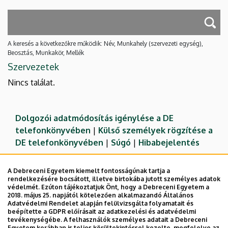
A keresés a következőkre működik: Név, Munkahely (szervezeti egység),
Beosztás, Munkakör, Mellék
Szervezetek
Nincs találat.
Dolgozói adatmódosítás igénylése a DE
telefonkönyvében
|
Külső személyek rögzítése a
DE telefonkönyvében
|
Súgó
|
Hibabejelentés
A Debreceni Egyetem kiemelt fontosságúnak tartja a
rendelkezésére bocsátott, illetve birtokába jutott személyes adatok
védelmét. Ezúton tájékoztatjuk Önt, hogy a Debreceni Egyetem a
2018. május 25. napjától kötelezően alkalmazandó Általános
Adatvédelmi Rendelet alapján felülvizsgálta folyamatait és
beépítette a GDPR előírásait az adatkezelési és adatvédelmi
tevékenységébe. A felhasználók személyes adatait a Debreceni
Egyetem korábban is teljes körültekintéssel kezelte, megfelelve az