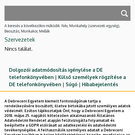
A keresés a következőkre működik: Név, Munkahely (szervezeti egység),
Beosztás, Munkakör, Mellék
Szervezetek
Nincs találat.
Dolgozói adatmódosítás igénylése a DE
telefonkönyvében
|
Külső személyek rögzítése a
DE telefonkönyvében
|
Súgó
|
Hibabejelentés
A Debreceni Egyetem kiemelt fontosságúnak tartja a
rendelkezésére bocsátott, illetve birtokába jutott személyes adatok
védelmét. Ezúton tájékoztatjuk Önt, hogy a Debreceni Egyetem a
2018. május 25. napjától kötelezően alkalmazandó Általános
Adatvédelmi Rendelet alapján felülvizsgálta folyamatait és
beépítette a GDPR előírásait az adatkezelési és adatvédelmi
tevékenységébe. A felhasználók személyes adatait a Debreceni
Egyetem korábban is teljes körültekintéssel kezelte, megfelelve az