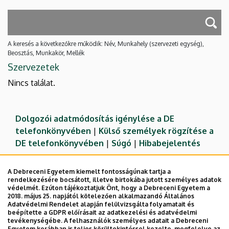
A keresés a következőkre működik: Név, Munkahely (szervezeti egység),
Beosztás, Munkakör, Mellék
Szervezetek
Nincs találat.
Dolgozói adatmódosítás igénylése a DE
telefonkönyvében
|
Külső személyek rögzítése a
DE telefonkönyvében
|
Súgó
|
Hibabejelentés
A Debreceni Egyetem kiemelt fontosságúnak tartja a
rendelkezésére bocsátott, illetve birtokába jutott személyes adatok
védelmét. Ezúton tájékoztatjuk Önt, hogy a Debreceni Egyetem a
2018. május 25. napjától kötelezően alkalmazandó Általános
Adatvédelmi Rendelet alapján felülvizsgálta folyamatait és
beépítette a GDPR előírásait az adatkezelési és adatvédelmi
tevékenységébe. A felhasználók személyes adatait a Debreceni
Egyetem korábban is teljes körültekintéssel kezelte, megfelelve az