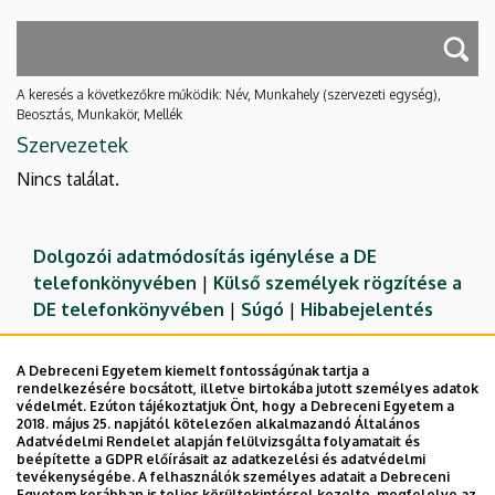
A keresés a következőkre működik: Név, Munkahely (szervezeti egység),
Beosztás, Munkakör, Mellék
Szervezetek
Nincs találat.
Dolgozói adatmódosítás igénylése a DE
telefonkönyvében
|
Külső személyek rögzítése a
DE telefonkönyvében
|
Súgó
|
Hibabejelentés
A Debreceni Egyetem kiemelt fontosságúnak tartja a
rendelkezésére bocsátott, illetve birtokába jutott személyes adatok
védelmét. Ezúton tájékoztatjuk Önt, hogy a Debreceni Egyetem a
2018. május 25. napjától kötelezően alkalmazandó Általános
Adatvédelmi Rendelet alapján felülvizsgálta folyamatait és
beépítette a GDPR előírásait az adatkezelési és adatvédelmi
tevékenységébe. A felhasználók személyes adatait a Debreceni
Egyetem korábban is teljes körültekintéssel kezelte, megfelelve az